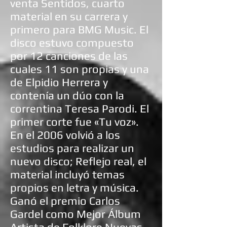
venta Sentidos, cuarto
material en su carrera y
primero para
BMG Music
. El
disco estuvo compuesto
por 12 canciones de las
cuales 11 son propias y una
de
Elpidio Herrera
y
contenía un dúo con la
correntina
Teresa Parodi
. El
primer corte fue «Tu voz».
En el 2006 volvió a los
estudios para realizar un
nuevo disco; Reflejo real, el
material incluyó temas
propios en letra y música.
Ganó el premio
Carlos
Gardel
como Mejor Álbum