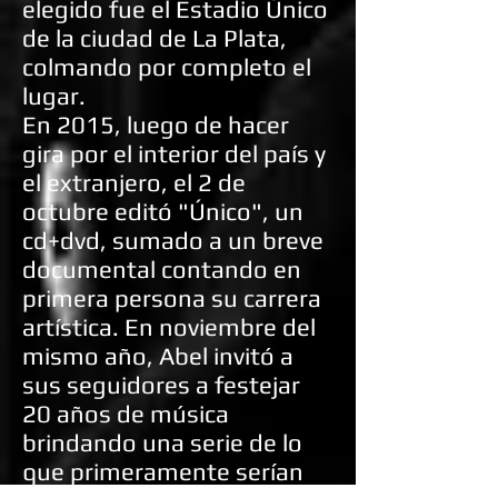
elegido fue el Estadio Único
de la ciudad de La Plata,
colmando por completo el
lugar.
En 2015, luego de hacer
gira por el interior del país y
el extranjero, el 2 de
octubre editó "Único", un
cd+dvd, sumado a un breve
documental contando en
primera persona su carrera
artística. En noviembre del
mismo año, Abel invitó a
sus seguidores a festejar
20 años de música
brindando una serie de lo
que primeramente serían