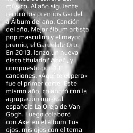
músico. Al año siguiente
recibió los premios Gardel
a Álbum del año, Canción
del año, Mejor álbum artista
pop masculino y el mayor
premio, el Gardel de Oro.
En 2013, lanzó un nuevo
disco titulado "Abel", y
compuesto por 13
canciones. «Aquí te espero»
fue el primer corte. Este
mismo año, colaboró con la
agrupación musical
española
La Oreja de Van
Gogh
. Luego colaboró
con
Axel
en el álbum
Tus
ojos, mis ojos
con el tema