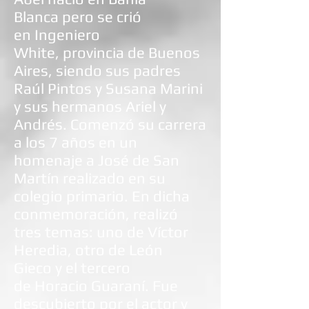
Blanca
pero se crió
en
Ingeniero
White
,
provincia de Buenos
Aires
, siendo sus padres
Raúl Pintos y Susana Marini
y sus hermanos Ariel y
Andrés. Comenzó su carrera
a los 7 años en un
homenaje a José de San
Martín realizado en su
colegio primario. En dicha
conmemoración, realizó
tres temas: uno de
Víctor
Heredia
, otro de
León
Gieco
y el tercero
de
Horacio Guaraní
. Fue
descubierto por el actor y