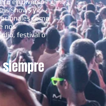
jero en diversos
 sus shows y
nacionales como
ue nos
io, festival o
e siempre