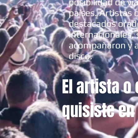
posibilidad de vi
países. Artistas
destacados orado
internacionales, 
acompañaron y ac
disco.
El artista 
quisiste en 