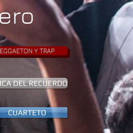
ero
EGGAETON Y TRAP
ICA DEL RECUERDO
CUARTETO