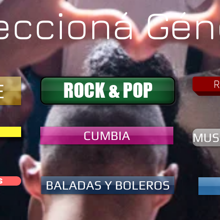
leccioná Gén
R
ROCK & POP
E
CUMBIA
MUS
S
BALADAS Y BOLEROS