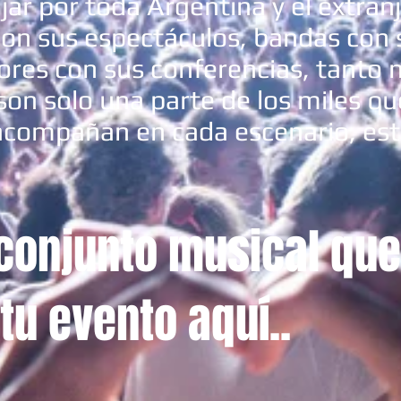
ajar por toda Argentina y el extran
 con sus espectáculos, bandas con
res con sus conferencias, tanto 
son solo una parte de los miles q
ompañan en cada escenario, estad
o conjunto musical qu
tu evento aquí..