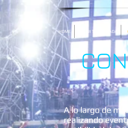
HOME
AQUI TU ENTRADA
CON
A lo largo de má
realizando event