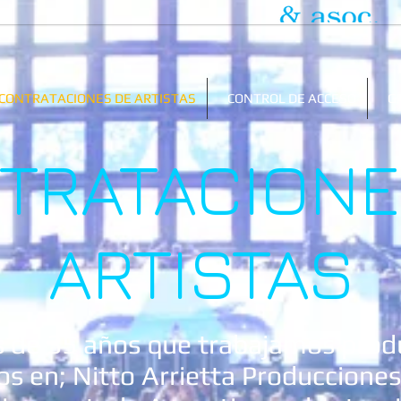
CONTRATACIONES DE ARTISTAS
CONTROL DE ACCESO
G
TRATACIONE
ARTISTAS
s de 35 años que trabajamos prod
os en; Nitto Arrietta Producciones